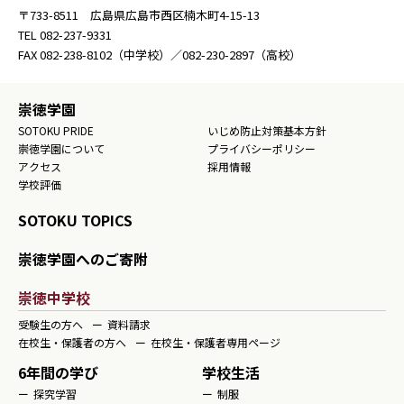
〒733-8511 広島県広島市西区楠木町4-15-13
TEL
082-237-9331
FAX
082-238-8102
（中学校）／
082-230-2897
（高校）
崇徳学園
SOTOKU PRIDE
いじめ防止対策基本方針
崇徳学園について
プライバシーポリシー
アクセス
採用情報
学校評価
SOTOKU TOPICS
崇徳学園へのご寄附
崇徳中学校
受験生の方へ
資料請求
在校生・保護者の方へ
在校生・保護者専用ページ
6年間の学び
学校生活
探究学習
制服