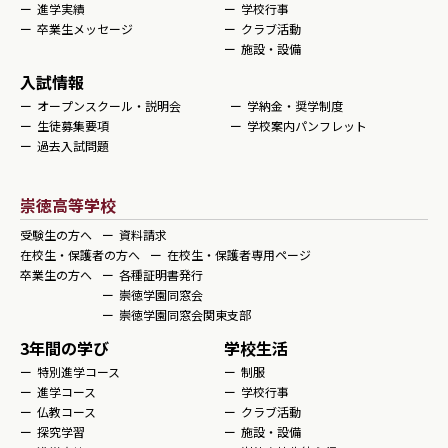
進学実績
学校行事
卒業生メッセージ
クラブ活動
施設・設備
入試情報
オープンスクール・説明会
学納金・奨学制度
生徒募集要項
学校案内パンフレット
過去入試問題
崇徳高等学校
受験生の方へ
資料請求
在校生・保護者の方へ
在校生・保護者専用ページ
卒業生の方へ
各種証明書発行
崇徳学園同窓会
崇徳学園同窓会関東支部
3年間の学び
学校生活
特別進学コース
制服
進学コース
学校行事
仏教コース
クラブ活動
探究学習
施設・設備