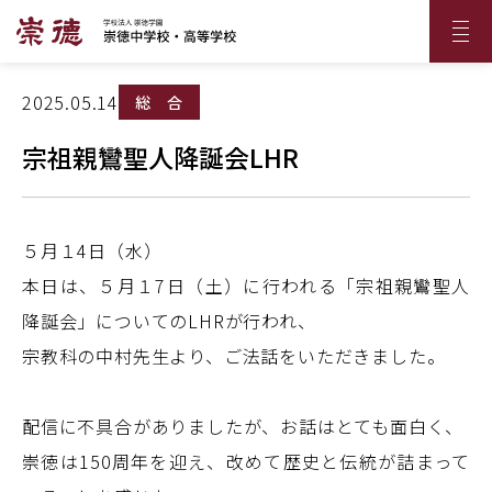
2025.05.14
総 合
宗祖親鸞聖人降誕会LHR
５月１4日（水）
本日は、５月１7日（土）に行われる「宗祖親鸞聖人
降誕会」についてのLHRが行われ、
宗教科の中村先生より、ご法話をいただきました。
配信に不具合がありましたが、お話はとても面白く、
崇徳は150周年を迎え、改めて歴史と伝統が詰まって