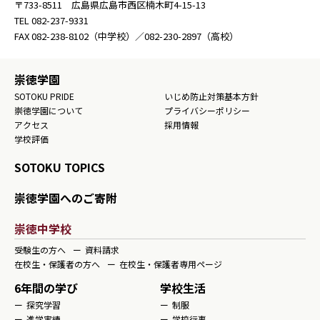
〒733-8511 広島県広島市西区楠木町4-15-13
TEL
082-237-9331
FAX
082-238-8102
（中学校）／
082-230-2897
（高校）
崇徳学園
SOTOKU PRIDE
いじめ防止対策基本方針
崇徳学園について
プライバシーポリシー
アクセス
採用情報
学校評価
SOTOKU TOPICS
崇徳学園へのご寄附
崇徳中学校
受験生の方へ
資料請求
在校生・保護者の方へ
在校生・保護者専用ページ
6年間の学び
学校生活
探究学習
制服
進学実績
学校行事