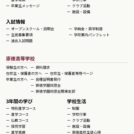
卒業生メッセージ
クラブ活動
施設・設備
入試情報
オープンスクール・説明会
学納金・奨学制度
生徒募集要項
学校案内パンフレット
過去入試問題
崇徳高等学校
受験生の方へ
資料請求
在校生・保護者の方へ
在校生・保護者専用ページ
卒業生の方へ
各種証明書発行
崇徳学園同窓会
崇徳学園同窓会関東支部
3年間の学び
学校生活
特別進学コース
制服
進学コース
学校行事
仏教コース
クラブ活動
探究学習
施設・設備
進学実績
崇徳高校生徒心得