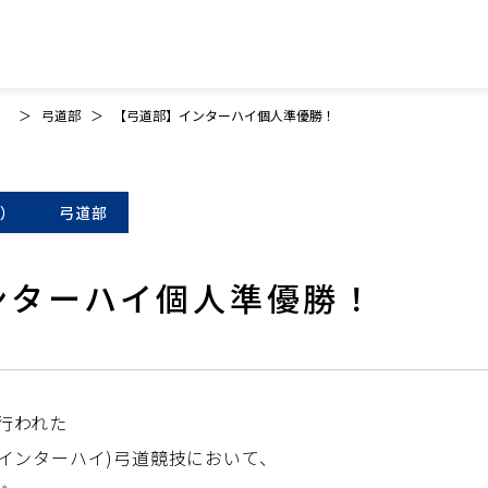
）
弓道部
【弓道部】インターハイ個人準優勝！
）
弓道部
ンターハイ個人準優勝！
で行われた
5(インターハイ)弓道競技において、