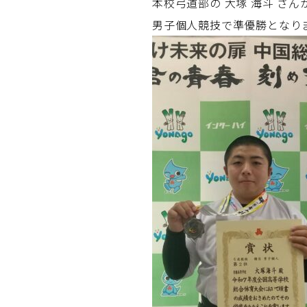
本校弓道部の 大塚 海斗 さん
男子個人競技で準優勝となり