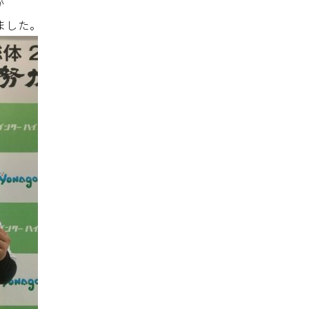
が
ました。