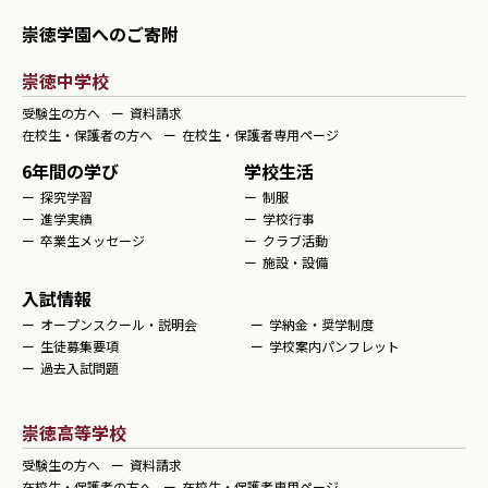
崇徳学園へのご寄附
崇徳中学校
受験生の方へ
資料請求
在校生・保護者の方へ
在校生・保護者専用ページ
6年間の学び
学校生活
探究学習
制服
進学実績
学校行事
卒業生メッセージ
クラブ活動
施設・設備
入試情報
オープンスクール・説明会
学納金・奨学制度
生徒募集要項
学校案内パンフレット
過去入試問題
崇徳高等学校
受験生の方へ
資料請求
在校生・保護者の方へ
在校生・保護者専用ページ