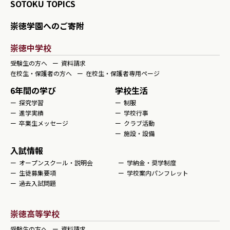
SOTOKU TOPICS
崇徳学園へのご寄附
崇徳中学校
受験生の方へ
資料請求
在校生・保護者の方へ
在校生・保護者専用ページ
6年間の学び
学校生活
探究学習
制服
進学実績
学校行事
卒業生メッセージ
クラブ活動
施設・設備
入試情報
オープンスクール・説明会
学納金・奨学制度
生徒募集要項
学校案内パンフレット
過去入試問題
崇徳高等学校
受験生の方へ
資料請求