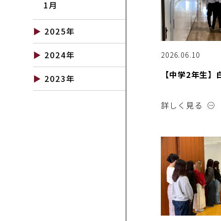
1月
2025年
11月
2024年
2026.06.10
10月
12月
【中学2年生】
6月
2023年
11月
5月
12月
10月
4月
詳しく見る
11月
9月
3月
10月
7月
2月
9月
6月
1月
7月
5月
6月
4月
3月
2月
1月