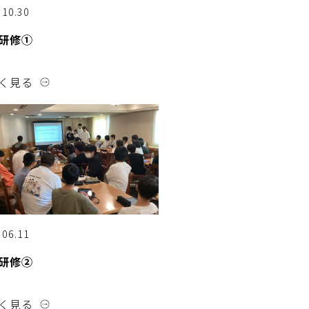
.10.30
研修①
く見る
.06.11
研修②
く見る