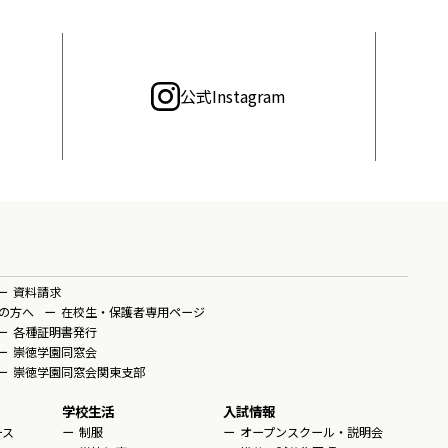
公式Instagram
資料請求
の方へ
在校生・保護者専用ページ
各種証明書発行
崇徳学園同窓会
崇徳学園同窓会関東支部
学校生活
入試情報
ース
制服
オープンスクール・説明会