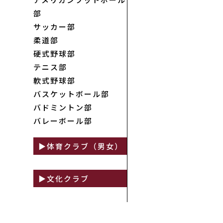
部
サッカー部
柔道部
硬式野球部
テニス部
軟式野球部
バスケットボール部
バドミントン部
バレーボール部
体育クラブ（男女）
体操競技部
文化クラブ
空手道部
弓道部
インターアクトクラブ
剣道部
グリークラブ
ゴルフ部