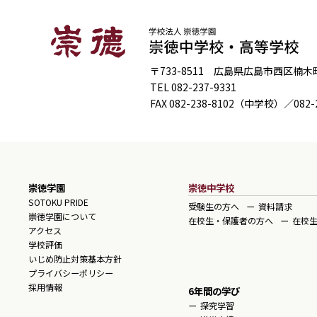
軽音楽部
自転車競技部
茶道部
水泳部
写真部
ソフトテニス部
宗教部
〒733-8511 広島県広島市西区楠木町4
卓球部
将棋オセロ部
TEL
082-237-9331
ボクシング部
書道部
FAX
082-238-8102
（中学校）／
082-
ラグビー部
情報部
陸上競技部
新聞部
数学研究部
多文化共生研究部
崇徳学園
崇徳中学校
ダンス部
SOTOKU PRIDE
受験生の方へ
資料請求
美術部
崇徳学園について
在校生・保護者の方へ
在校
アクセス
文芸部
学校評価
平和問題研究部
いじめ防止対策基本方針
放送部
プライバシーポリシー
採用情報
漫画研究部
6年間の学び
探究学習
理科部