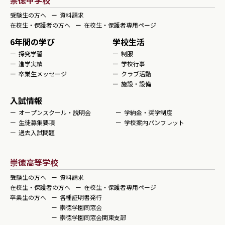
崇徳中学校
受験生の方へ
資料請求
在校生・保護者の方へ
在校生・保護者専用ページ
6年間の学び
学校生活
探究学習
制服
進学実績
学校行事
卒業生メッセージ
クラブ活動
施設・設備
入試情報
オープンスクール・説明会
学納金・奨学制度
生徒募集要項
学校案内パンフレット
過去入試問題
崇徳高等学校
受験生の方へ
資料請求
在校生・保護者の方へ
在校生・保護者専用ページ
卒業生の方へ
各種証明書発行
崇徳学園同窓会
崇徳学園同窓会関東支部